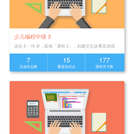
少儿编程中级 3
适合 8 - 18 岁，延续「课程 2」，创建交互故事及游戏
7
15
177
完成作品数
覆盖知识点
课程关卡数