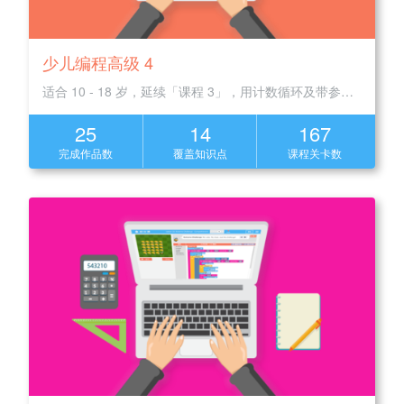
少儿编程高级 4
适合 10 - 18 岁，延续「课程 3」，用计数循环及带参数的函数创建更复杂程序
25
14
167
完成作品数
覆盖知识点
课程关卡数