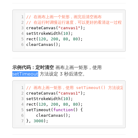
1
// 在画布上画一个矩形，画完后清空画布
2
// 在运行时调慢运行速度，可以更好的看清这一过程
3
createCanvas
(
"canvas1"
);
4
setStrokeWidth
(
10
);
5
rect
(
120
, 
200
, 
80
, 
80
);
6
clearCanvas
();
示例代码：定时清空
画布上画一矩形，使用
setTimeout
方法设定 3 秒后清空。
1
// 画布上画一矩形，使用 setTimeout() 方法设定 3 
2
createCanvas
(
"canvas1"
);
3
setStrokeWidth
(
10
);
4
rect
(
120
, 
200
, 
80
, 
80
);
5
setTimeout
(
function
() {
6
clearCanvas
();
7
}, 
3000
);