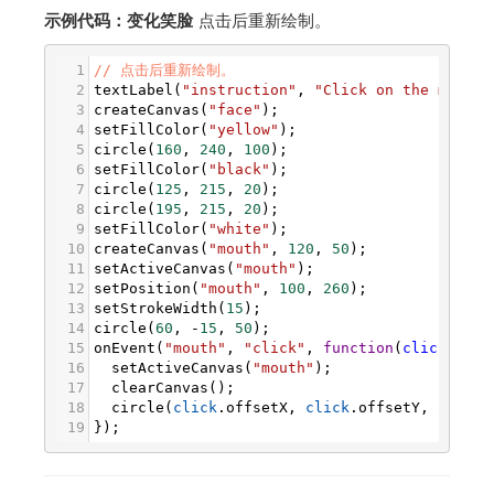
示例代码：变化笑脸
点击后重新绘制。
1
// 点击后重新绘制。
2
textLabel
(
"instruction"
, 
"Click on the mouth 
3
createCanvas
(
"face"
);
4
setFillColor
(
"yellow"
);
5
circle
(
160
, 
240
, 
100
);
6
setFillColor
(
"black"
);
7
circle
(
125
, 
215
, 
20
);
8
circle
(
195
, 
215
, 
20
);
9
setFillColor
(
"white"
);
10
createCanvas
(
"mouth"
, 
120
, 
50
);
11
setActiveCanvas
(
"mouth"
);
12
setPosition
(
"mouth"
, 
100
, 
260
);
13
setStrokeWidth
(
15
);
14
circle
(
60
, 
-
15
, 
50
);
15
onEvent
(
"mouth"
, 
"click"
, 
function
(
click
) {
16
setActiveCanvas
(
"mouth"
);
17
clearCanvas
();
18
circle
(
click
.
offsetX
, 
click
.
offsetY
, 
25
);
19
});