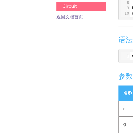
8
Circuit
9
10
返回文档首页
语法
1
参数
名称
r
g