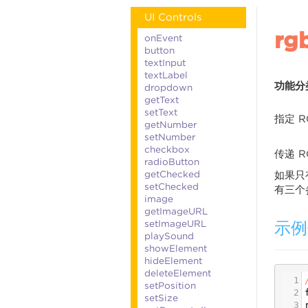
UI Controls
rgb
onEvent
button
textInput
textLabel
功能分
dropdown
getText
setText
指定 
getNumber
setNumber
checkbox
传递 R
radioButton
getChecked
如果只
setChecked
有三个
image
getImageURL
示例
setImageURL
playSound
showElement
hideElement
deleteElement
1
setPosition
2
setSize
3