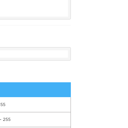
55
 255