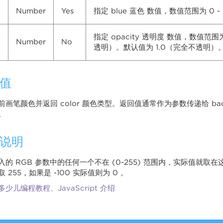
Number
Yes
指定 blue 蓝色 数值，数值范围为 0 - 
指定 opacity 透明度 数值，数值范围
Number
No
透明）。默认值为 1.0（完全不透明）
值
画笔颜色并返回 color 颜色类型。返回值通常作为参数传递给 background
。
说明
入的 RGB 参数中的任何一个不在 (0-255) 范围内，实际值就取
 255，如果是 -100 实际值则为 0 。
少儿编程教程、JavaScript 介绍