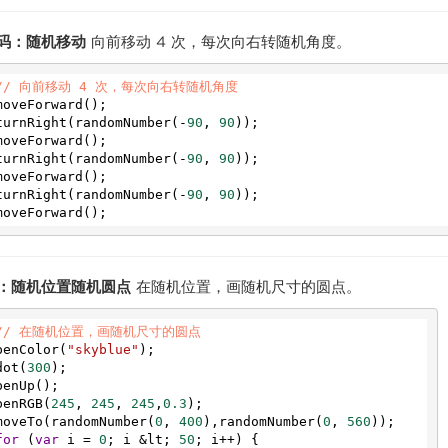
码：随机移动
向前移动 4 次，每次向右转随机角度。
// 向前移动 4 次，每次向右转随机角度
moveForward
();
turnRight
(
randomNumber
(
-
90
, 
90
));
moveForward
();
turnRight
(
randomNumber
(
-
90
, 
90
));
moveForward
();
turnRight
(
randomNumber
(
-
90
, 
90
));
moveForward
();
：随机位置随机圆点
在随机位置，画随机尺寸的圆点。
// 在随机位置，画随机尺寸的圆点
penColor
(
"skyblue"
);
dot
(
300
);
penUp
();
penRGB
(
245
, 
245
, 
245
,
0.3
);
moveTo
(
randomNumber
(
0
, 
400
),
randomNumber
(
0
, 
560
));
for
 (
var
i
=
0
; 
i
&
lt
; 
50
; 
i
++
) {