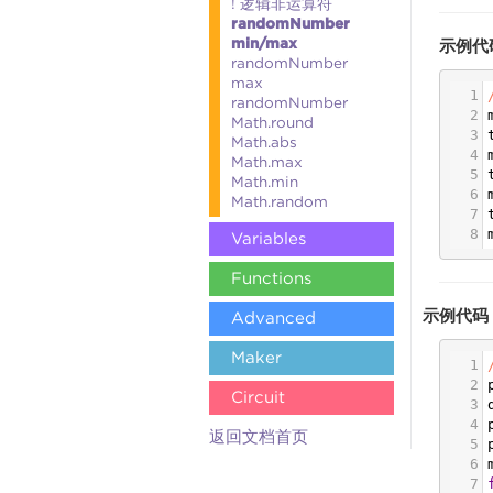
! 逻辑非运算符
randomNumber
min/max
示例代
randomNumber
max
1
randomNumber
2
Math.round
3
Math.abs
4
Math.max
5
Math.min
6
Math.random
7
8
Variables
Functions
示例代码
Advanced
Maker
1
2
Circuit
3
4
返回文档首页
5
6
7