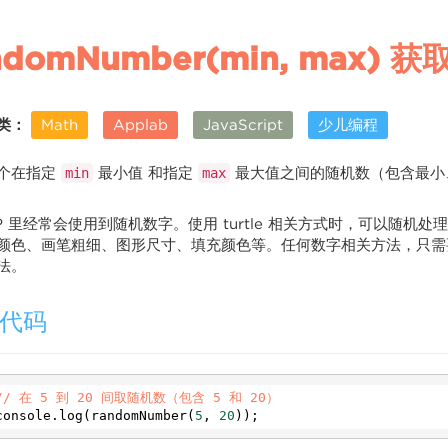
ndomNumber(min, max) 
类：
Math
Applab
JavaScript
少儿编程
个在指定
最小值 和指定
最大值之间的随机数（包含最小
min
max
PP 里经常会使用到随机数字。使用 turtle 相关方式时，可以随
颜色、画笔粗细、图形尺寸、填充颜色等。任何数字相关方法，只需
法。
代码
// 在 5 到 20 间取随机数（包含 5 和 20）
console
.
log
(
randomNumber
(
5
, 
20
));