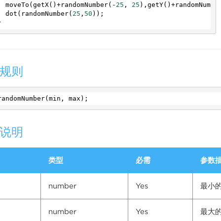
moveTo
(
getX
()
+
randomNumber
(
-
25
, 
25
),
getY
()
+
randomNumbe
dot
(
randomNumber
(
25
,
50
));
}
规则
randomNumber
(
min
, 
max
);
说明
类型
必需
参数
number
Yes
最小
number
Yes
最大