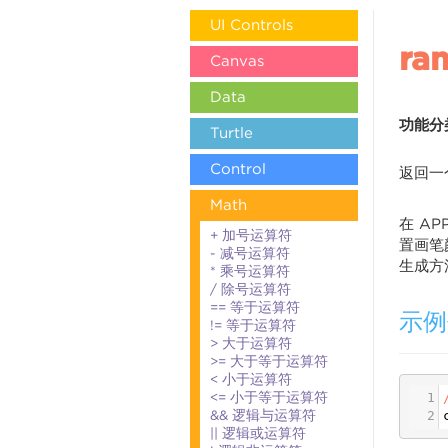
UI Controls
ra
Canvas
Data
功能分
Turtle
Control
返回一
Math
在 A
+ 加号运算符
置画笔
- 减号运算符
生成方
* 乘号运算符
/ 除号运算符
== 等于运算符
示例
!= 等于运算符
> 大于运算符
>= 大于等于运算符
< 小于运算符
<= 小于等于运算符
1
&& 逻辑与运算符
2
|| 逻辑或运算符