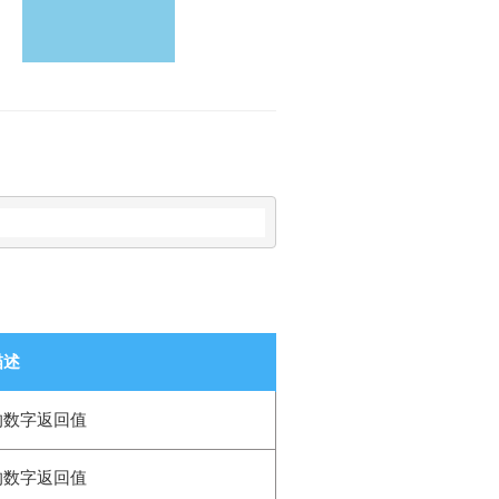
r
(
-
25
, 
25
));
描述
的数字返回值
的数字返回值