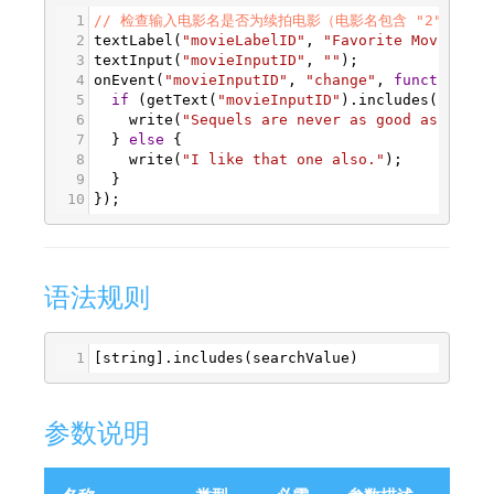
1
// 检查输入电影名是否为续拍电影（电影名包含 "2" 或 "I
2
textLabel
(
"movieLabelID"
, 
"Favorite Movie: "
)
3
textInput
(
"movieInputID"
, 
""
);
4
onEvent
(
"movieInputID"
, 
"change"
, 
function
(
ev
5
if
 (
getText
(
"movieInputID"
).
includes
(
"2"
) 
|
6
write
(
"Sequels are never as good as the o
7
  } 
else
 {
8
write
(
"I like that one also."
);
9
  }
10
});
语法规则
1
[
string
].
includes
(
searchValue
)
参数说明