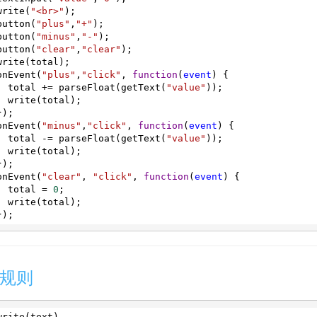
write
(
"<br>"
);
button
(
"plus"
,
"+"
);
button
(
"minus"
,
"-"
);
button
(
"clear"
,
"clear"
);
write
(
total
);
onEvent
(
"plus"
,
"click"
, 
function
(
event
) {
total
+=
parseFloat
(
getText
(
"value"
));
write
(
total
);
});
onEvent
(
"minus"
,
"click"
, 
function
(
event
) {
total
-=
parseFloat
(
getText
(
"value"
));
write
(
total
);
});
onEvent
(
"clear"
, 
"click"
, 
function
(
event
) {
total
=
0
;
write
(
total
);
});
规则
write
(
text
)