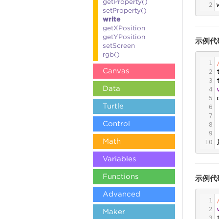
getProperty()
2
setProperty()
write
getXPosition
getYPosition
示例代
setScreen
rgb()
1
Canvas
2
3
Data
4
5
Turtle
6
7
Control
8
9
Math
10
Variables
Functions
示例代
Advanced
1
2
Maker
3