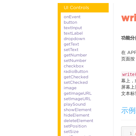
UI Controls
wr
onEvent
button
textInput
textLabel
功能分
dropdown
getText
setText
在 A
getNumber
页面按
setNumber
checkbox
radioButton
write
getChecked
幕上，
setChecked
屏幕上
image
getImageURL
文本标
setImageURL
playSound
示例
showElement
hideElement
deleteElement
setPosition
setSize
1