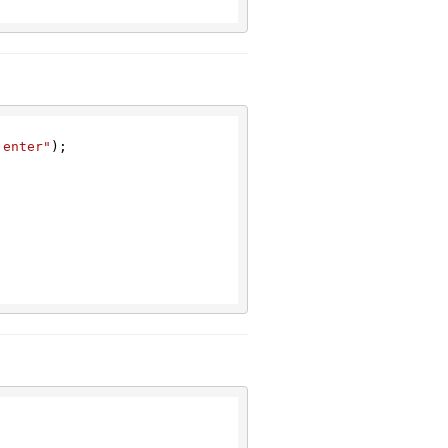
 enter"
);