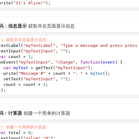
write
(
"It's Alive!"
);
码：信息显示
获取并在页面显示信息
// 获取并在页面显示信息
textLabel
(
"myTextLabel"
, 
"Type a message and press press
textInput
(
"myTextInput"
, 
""
);
var
count
=
1
;
onEvent
(
"myTextInput"
, 
"change"
, 
function
(
event
) {
var
myText
=
getText
(
"myTextInput"
);
write
(
"Message #"
+
count
+
": "
+
myText
);
setText
(
"myTextInput"
, 
""
);
count
=
count
+
1
;
});
码：计算器
创建一个简单的计算器
// 创建一个简单的计算器
var
total
=
0
;
textInput
(
"value"
,
"0"
);