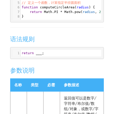
5
// 定义一个函数，计算指定半径圆面积
6
function
computeCircleArea
(
radius
) {
7
return
Math
.
PI
*
Math
.
pow
(
radius
, 
2
);
8
}
语法规则
1
return
___
;
参数说明
名称
类型
必需
参数描述
返回值可以是数字/
字符串/布尔值/数
组/对象，或数字/字