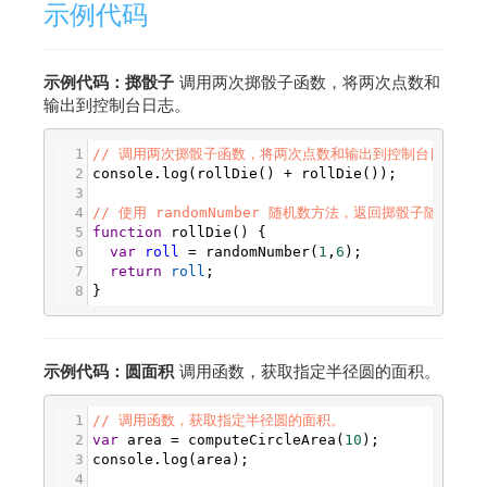
示例代码
示例代码：掷骰子
调用两次掷骰子函数，将两次点数和
输出到控制台日志。
1
// 调用两次掷骰子函数，将两次点数和输出到控制台日志
2
console
.
log
(
rollDie
() 
+
rollDie
());
3
4
// 使用 randomNumber 随机数方法，返回掷骰子随机点数
5
function
rollDie
() {
6
var
roll
=
randomNumber
(
1
,
6
);
7
return
roll
;
8
}
示例代码：圆面积
调用函数，获取指定半径圆的面积。
1
// 调用函数，获取指定半径圆的面积。
2
var
area
=
computeCircleArea
(
10
);
3
console
.
log
(
area
);
4