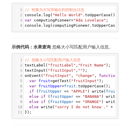
1
// 转换为大写并输出到控制台日志
2
console
.
log
(
"Hello World"
.
toUpperCase
());
3
var
computingPioneer
=
"Ada Lovelace"
;
4
console
.
log
(
computingPioneer
.
toUpperCase
());
示例代码：水果查询
忽略大小写匹配用户输入信息。
1
// 忽略大小写匹配用户输入信息
2
textLabel
(
"fruitLabel"
,
"Fruit Name"
);
3
textInput
(
"fruitInput"
,
""
);
4
onEvent
(
"fruitInput"
, 
"change"
, 
function
(
even
5
var
fruit
=
getText
(
"fruitInput"
);
6
var
fruitUpper
=
fruit
.
toUpperCase
();
7
if
 (
fruitUpper
==
"APPLE"
) 
write
(
fruit
+
" 
8
else
if
 (
fruitUpper
==
"BANANA"
) 
write
(
frui
9
else
if
 (
fruitUpper
==
"ORANGE"
) 
write
(
frui
10
else
write
(
"sorry I do not know ."
+
fruit
)
11
});