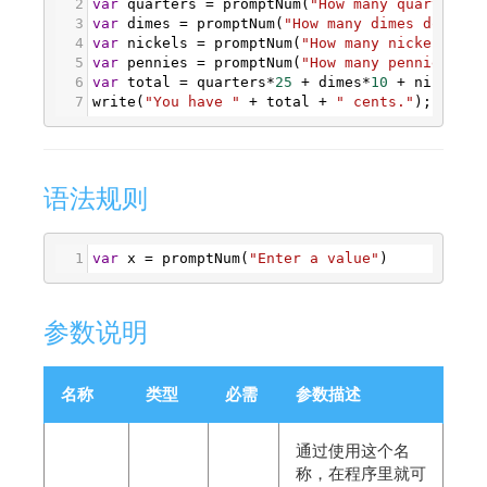
2
var
quarters
=
promptNum
(
"How many quarters d
3
var
dimes
=
promptNum
(
"How many dimes do you 
4
var
nickels
=
promptNum
(
"How many nickels do 
5
var
pennies
=
promptNum
(
"How many pennies do 
6
var
total
=
quarters
*
25
+
dimes
*
10
+
nickels
*
7
write
(
"You have "
+
total
+
" cents."
);
语法规则
1
var
x
=
promptNum
(
"Enter a value"
)
参数说明
名称
类型
必需
参数描述
通过使用这个名
称，在程序里就可