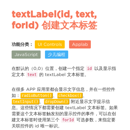
textLabel(id, text,
forId
) 创建文本标签
功能分类：
UI Controls
Applab
JavaScript
少儿编程
在默认的（0,0）位置，创建一个指定
以及显示指
id
定文本
的 textLabel 文本标签。
text
在很多 APP 应用里都会显示文字信息，并在一些控件
如：
、
、
radioButton()
checkbox()
、
附近显示文字提示信
textInput()
dropDown()
息。这些情况下都需要创建 textLabel 文本标签。如果
需要这个文本标签触发别的显示控件的事件，可以在创
建文本标签时使用第三个
可选参数，来指定要
forId
关联控件的 id 唯一标识。