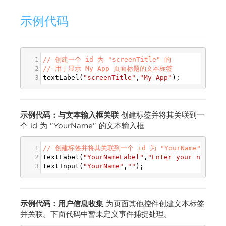
示例代码
1
// 创建一个 id 为 "screenTitle" 的
2
// 用于显示 My App 页面标题的文本标签
3
textLabel
(
"screenTitle"
,
"My App"
);
示例代码：与文本输入框关联
创建标签并将其关联到一
个 id 为 "YourName" 的文本输入框
1
// 创建标签并将其关联到一个 id 为 "YourName" 的文
2
textLabel
(
"YourNameLabel"
,
"Enter your name:"
,
3
textInput
(
"YourName"
,
""
);
示例代码：用户信息收集
为页面其他控件创建文本标签
并关联。下面代码中暂未定义事件捕捉处理。