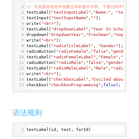
1
// 为页面其他控件创建文本标签并关联。下面代码中暂未定
2
textLabel
(
"textInputLabel"
,
"Name:"
, 
"textInpu
3
textInput
(
"textInputName"
,
""
);
4
write
(
"<br>"
);
5
textLabel
(
"dropdownLabel"
,
"Year In School"
,
"d
6
dropdown
(
"dropdownYear"
,
"Freshman"
,
"Sophomore
7
write
(
"<br>"
);
8
textLabel
(
"radioTitleLabel"
, 
"Gender"
);
9
radioButton
(
"radioFemale"
,
"false"
,
"genderGrou
10
textLabel
(
"radioFemaleLabel"
,
"Female"
,
"radioF
11
radioButton
(
"radioMale"
,
"false"
,
"genderGroup"
12
textLabel
(
"radioMaleLabel"
,
"Male"
,
"radioMale"
13
write
(
"<br>"
);
14
textLabel
(
"checkboxLabel"
,
"Excited about prog
15
checkbox
(
"checkboxProgramming"
,
false
);
语法规则
1
textLabel
(
id
, 
text
, 
forId
)